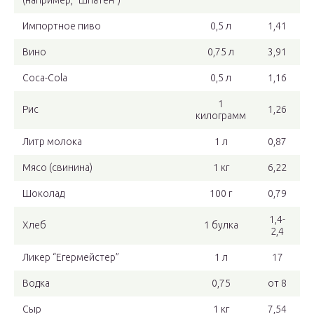
(например, “Шпатен”)
Импортное пиво
0,5 л
1,41
Вино
0,75 л
3,91
Coca-Cola
0,5 л
1,16
1
Рис
1,26
килограмм
Литр молока
1 л
0,87
Мясо (свинина)
1 кг
6,22
Шоколад
100 г
0,79
1,4-
Хлеб
1 булка
2,4
Ликер “Егермейстер”
1 л
17
Водка
0,75
от 8
Сыр
1 кг
7,54