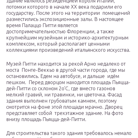
здание являлось резиденцией короля Италии,
потомки которого в начале XX века подарили его
государству. После этого на территории помещений
разместились экспозиционные залы. В настоящее
время Палаццо Питти является
достопримечательностью Флоренции, а также
крупнейшим музейным и историко-архитектурным
комплексом, который располагает ценными
коллекциями произведений итальянского искусства.
Музей Питти находится за рекой Арно недалеко от
моста Понте-Веккьо в другой части города, где мы
остановились. Едем на автобусе, и дальше идём
пешком. Перед дворцом находится площадь Пьяцца-
дей-Питти со склоном 2о’C, где вместо газонов
мелкий гравий, ни травинки, ни цветочка. Фасад
здания выполнен грубоватым камнем, поэтому
смотрится на фоне этой площади мрачно. Дворец
представляет собой трехэтажное здание. На фото
внизу площадь Пьяцца-дей-Питти.
Для строительства такого здания требовалось немало