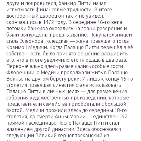
друга и покровителя, банкир Питти начал
испытывать финансовые трудности. В итоге
достроенный дворец он так и не увидел,
скончавшись в 1472 году. В середине 16-го века
потомки банкира оказались на грани разорения и
были вынуждены продать здание. Покупательницей
стала Элеонора Толедская — жена правящего тогда
Козимо I Медичи. Когда Палаццо Питти перешёл в её
собственность, было принято решение расширить
его, что в итоге увеличило его площадь в два раза.
Первоначально здесь размещались особые гости
Флоренции, а Медичи продолжали жить в Палаццо-
Веккьо на другом берегу реки. И лишь к концу 16-го
столетия правящая династия стала использовать
Палаццо Питти в личных целях — для размещения
собрания художественных произведений, которые
представители семейства приобретали с большой
охотой. Медичи прожили здесь до середины 18-го
столетия, до смерти Анны Марии — единственной
прямой наследницы. После Палаццо Питти стал
владением другой династии. Здесь обосновался
следующий Великий герцог тосканский из