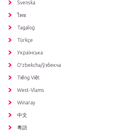
Svenska
ไทย
Tagalog
Türkçe
Українська
Oʻzbekcha/ўзбекча
Tiếng Việt
West-Vlams
Winaray
中文
粵語