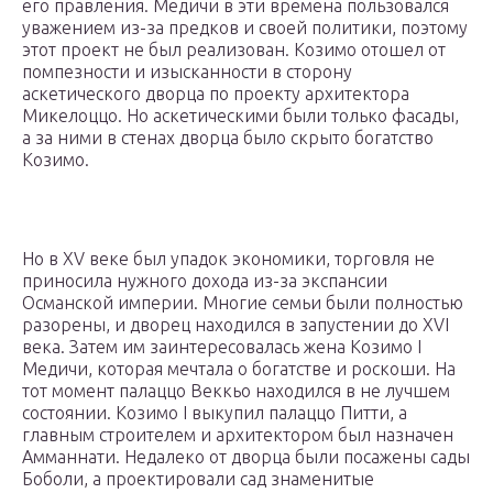
его правления. Медичи в эти времена пользовался
уважением из-за предков и своей политики, поэтому
этот проект не был реализован. Козимо отошел от
помпезности и изысканности в сторону
аскетического дворца по проекту архитектора
Микелоццо. Но аскетическими были только фасады,
а за ними в стенах дворца было скрыто богатство
Козимо.
Но в XV веке был упадок экономики, торговля не
приносила нужного дохода из-за экспансии
Османской империи. Многие семьи были полностью
разорены, и дворец находился в запустении до XVI
века. Затем им заинтересовалась жена Козимо І
Медичи, которая мечтала о богатстве и роскоши. На
тот момент палаццо Веккьо находился в не лучшем
состоянии. Козимо І выкупил палаццо Питти, а
главным строителем и архитектором был назначен
Амманнати. Недалеко от дворца были посажены сады
Боболи, а проектировали сад знаменитые