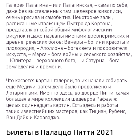
Галерея Палатина – или Палатинская, – сама по себе,
даже без выставленных там шедевров живописи,
очень красива и самобытна. Некоторые залы,
расписанные итальянцем Пьетро да Кортона,
представляют собой общий мифологический
рисунок и даже названы именами древнеримских и
древнегреческих богов: Венеры – богини красоты и
плодородия, – Аполлона – бога света и покровителя
искусств, – Марса – бога войны и сельского хозяйства,
– Юпитера – верховного бога, – и Сатурна – бога
земледелия и времени.
Что касается картин галереи, то их начали собирать
еще Медичи, затем дело было продолжено и
Лотарингами. Именно здесь, во дворце Питти, самая
большая в мире коллекция шедевров Рафаэля:
целых одиннадцать картин! Есть здесь и работы
таких известнейших мастеров, как Тициан, Рубенс,
Ван Дейк и Караваджо.
Билеты в Палаццо Питти 2021