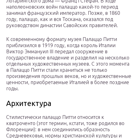
Лотарингского дома — Франц I Стефан. В ходе
наполеоновских войн палаццо какой-то период
занимал французский император. Позже, в 1860
году, палаццо, как и вся Тоскана, оказался под
руководством династии Савойских правителей.
К современному формату музея Палаццо Питти
приблизился в 1919 году, когда король Италии
Виктор Эммануил III передал сооружение в
государственное владение и разделил на несколько
отдельных художественных музеев. С этого момента
в Палаццо Питти стали храниться не только
произведения прошлых веков, но и художественные
ценности, приобретаемые Италией в более поздние
годы.
Архитектура
Стилистически палаццо Питти относится к
кватроченто (этот термин, кстати, тоже родился во
Флоренции): в нем соединились образность
Средневековья, нормы христианской культуры и