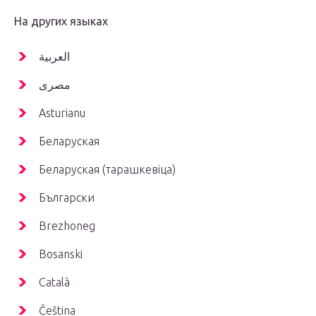
На других языках
العربية
مصرى
Asturianu
Беларуская
Беларуская (тарашкевіца)
Български
Brezhoneg
Bosanski
Català
Čeština