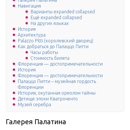
Галерея Палатина
Навигация
Варианты expanded collapsed
Ещё expanded collapsed
На других языках
История
Архитектура
Palazzo Pitti (королевский дворец)
Как добраться до Палаццо Питти
Часы работы
Стоимость билета
Флоренция — достопримечательности
История
Флоренция — достопримечательности
Палаццо Питти – музейная гордость
Флоренции
История, окутанная ореолом тайны
Детище эпохи Кватроченто
Музей серебра
Галерея Палатина