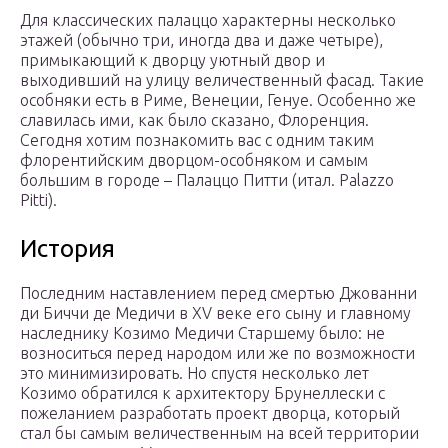
Для классических палаццо характерны несколько
этажей (обычно три, иногда два и даже четыре),
примыкающий к дворцу уютный двор и
выходивший на улицу величественный фасад. Такие
особняки есть в Риме, Венеции, Генуе. Особенно же
славилась ими, как было сказано, Флоренция.
Сегодня хотим познакомить вас с одним таким
флорентийским дворцом-особняком и самым
большим в городе – Палаццо Питти (итал. Palazzo
Pitti).
История
Последним наставлением перед смертью Джованни
ди Биччи де Медичи в XV веке его сыну и главному
наследнику Козимо Медичи Старшему было: не
возноситься перед народом или же по возможности
это минимизировать. Но спустя несколько лет
Козимо обратился к архитектору Брунеллески с
пожеланием разработать проект дворца, который
стал бы самым величественным на всей территории