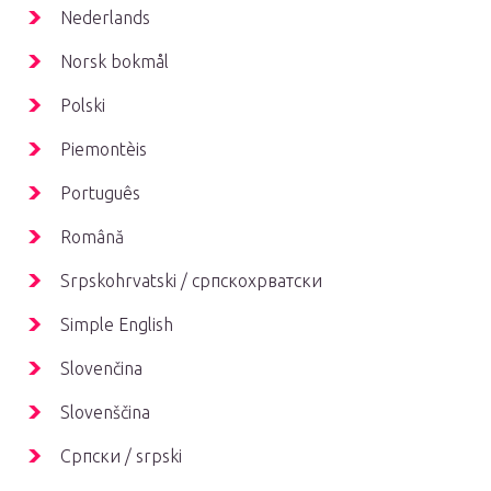
Nederlands
Norsk bokmål
Polski
Piemontèis
Português
Română
Srpskohrvatski / српскохрватски
Simple English
Slovenčina
Slovenščina
Српски / srpski