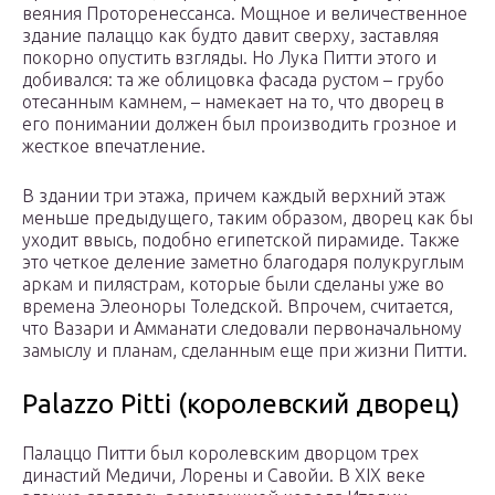
веяния Проторенессанса. Мощное и величественное
здание палаццо как будто давит сверху, заставляя
покорно опустить взгляды. Но Лука Питти этого и
добивался: та же облицовка фасада рустом – грубо
отесанным камнем, – намекает на то, что дворец в
его понимании должен был производить грозное и
жесткое впечатление.
В здании три этажа, причем каждый верхний этаж
меньше предыдущего, таким образом, дворец как бы
уходит ввысь, подобно египетской пирамиде. Также
это четкое деление заметно благодаря полукруглым
аркам и пилястрам, которые были сделаны уже во
времена Элеоноры Толедской. Впрочем, считается,
что Вазари и Амманати следовали первоначальному
замыслу и планам, сделанным еще при жизни Питти.
Palazzo Pitti (королевский дворец)
Палаццо Питти был королевским дворцом трех
династий Медичи, Лорены и Савойи. В XIX веке