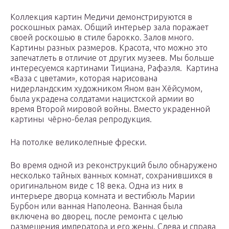
Коллекция картин Медичи демонстрируются в
роскошных рамах. Общий интерьер зала поражает
своей роскошью в стиле барокко. Залов много.
Картины разных размеров. Красота, что можно это
запечатлеть в отличие от других музеев. Мы больше
интересуемся картинами Тициана, Рафаэля. Картина
«Ваза с цветами», которая нарисована
нидерландским художником Яном ван Хёйсумом,
была украдена солдатами нацистской армии во
время Второй мировой войны. Вместо украденной
картины чёрно-белая репродукция.
На потолке великолепные фрески.
Во время одной из реконструкций было обнаружено
несколько тайных ванных комнат, сохранившихся в
оригинальном виде с 18 века. Одна из них в
интерьере дворца комната и вестибюль Марии
Бурбон или ванная Наполеона. Ванная была
включена во дворец, после ремонта с целью
размещения императора и его жены. Слева и справа