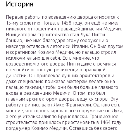
История
Первые работы по возведению дворца относятся к
15-му столетию. Тогда, в 1458 году, он ещё не имел
никакого отношения к правящей династии Медичи.
Инициатором строительства стал Лука Питти —
банкир, чьё имя благодаря этому сооружению
навсегда осталось в летописи Италии. Он был другом
и соратником Козимо Медичи, но палаццо строил
исключительно для себя. Есть мнение, что
возведением этого дворца Питти даже стремился
превзойти основную резиденцию правящей
династии. Он привлекал лучших архитекторов и
даже специально приказал мастерам делать окна
палаццо такими, чтобы они были больше главного
входа в резиденцию Медичи. О том, кто был
главным архитектором дворца, ведутся споры. Эту
работу приписывают Луке Франчелли. Однако есть
мнение, что спроектировал всё сооружение не Лука,
а его учитель Филиппо Брунеллески. Грандиозное
строительство пришлось приостановить в 1464 году,
когда умер Козимо Медичи. Оставшись без своего