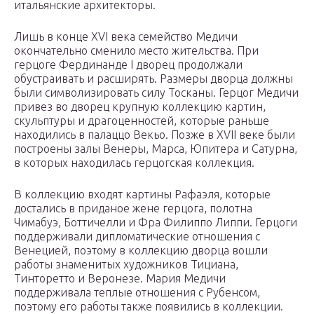
итальянские архитекторы.
Лишь в конце XVI века семейство Медичи
окончательно сменило место жительства. При
герцоге Фердинанде I дворец продолжали
обустраивать и расширять. Размеры дворца должны
были символизировать силу Тосканы. Герцог Медичи
привез во дворец крупную коллекцию картин,
скульптуры и драгоценностей, которые раньше
находились в палаццо Векьо. Позже в XVII веке были
построены залы Венеры, Марса, Юпитера и Сатурна,
в которых находилась герцогская коллекция.
В коллекцию входят картины Рафаэля, которые
достались в приданое жене герцога, полотна
Чимабуэ, Боттичелли и Фра Филиппо Липпи. Герцоги
поддерживали дипломатические отношения с
Венецией, поэтому в коллекцию дворца вошли
работы знаменитых художников Тициана,
Тинторетто и Веронезе. Мария Медичи
поддерживала теплые отношения с Рубенсом,
поэтому его работы также появились в коллекции.